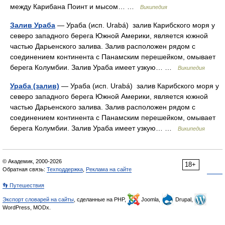
между Карибана Поинт и мысом… …
Википедия
Залив Ураба
— Ураба (исп. Urabá) залив Карибского моря у
северо западного берега Южной Америки, является южной
частью Дарьенского залива. Залив расположен рядом с
соединением континента с Панамским перешейком, омывает
берега Колумбии. Залив Ураба имеет узкую… …
Википедия
Ураба (залив)
— Ураба (исп. Urabá) залив Карибского моря у
северо западного берега Южной Америки, является южной
частью Дарьенского залива. Залив расположен рядом с
соединением континента с Панамским перешейком, омывает
берега Колумбии. Залив Ураба имеет узкую… …
Википедия
© Академик, 2000-2026
18+
Обратная связь:
Техподдержка
,
Реклама на сайте
👣 Путешествия
Экспорт словарей на сайты
, сделанные на PHP,
Joomla,
Drupal,
WordPress, MODx.