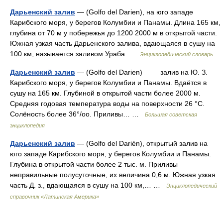
Дарьенский залив
— (Golfo del Darien), на юго западе
Карибского моря, у берегов Колумбии и Панамы. Длина 165 км,
глубина от 70 м у побережья до 1200 2000 м в открытой части.
Южная узкая часть Дарьенского залива, вдающаяся в сушу на
100 км, называется заливом Ураба …
Энциклопедический словарь
Дарьенский залив
— (Golfo del Darien) залив на Ю. З.
Карибского моря, у берегов Колумбии и Панамы. Вдаётся в
сушу на 165 км. Глубиной в открытой части более 2000 м.
Средняя годовая температура воды на поверхности 26 °С.
Солёность более 36°/oo. Приливы… …
Большая советская
энциклопедия
Дарьенский залив
— (Golfo del Darién), открытый залив на
юго западе Карибского моря, у берегов Колумбии и Панамы.
Глубина в открытой части более 2 тыс. м. Приливы
неправильные полусуточные, их величина 0,6 м. Южная узкая
часть Д. з., вдающаяся в сушу на 100 км,… …
Энциклопедический
справочник «Латинская Америка»